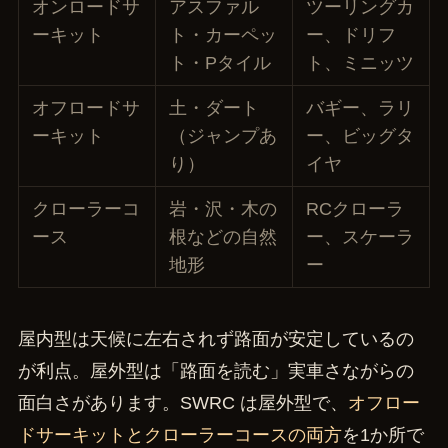
オンロードサ
アスファル
ツーリングカ
ーキット
ト・カーペッ
ー、ドリフ
ト・Pタイル
ト、ミニッツ
オフロードサ
土・ダート
バギー、ラリ
ーキット
（ジャンプあ
ー、ビッグタ
り）
イヤ
クローラーコ
岩・沢・木の
RCクローラ
ース
根などの自然
ー、スケーラ
地形
ー
屋内型は天候に左右されず路面が安定しているの
が利点。屋外型は「路面を読む」実車さながらの
面白さがあります。SWRC は屋外型で、
オフロー
ドサーキットとクローラーコースの両方
を1か所で