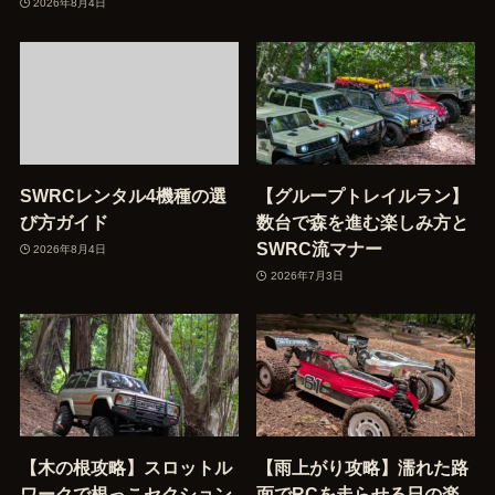
2026年8月4日
SWRCレンタル4機種の選
【グループトレイルラン】
び方ガイド
数台で森を進む楽しみ方と
SWRC流マナー
2026年8月4日
2026年7月3日
【木の根攻略】スロットル
【雨上がり攻略】濡れた路
ワークで根っこセクション
面でRCを走らせる日の楽