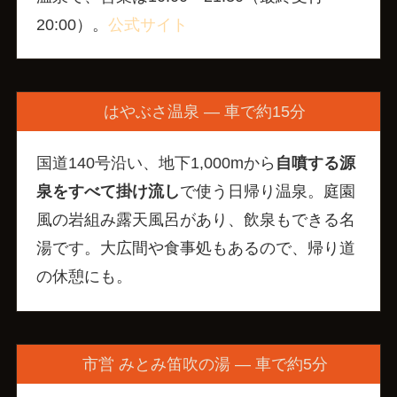
20:00）。
公式サイト
はやぶさ温泉 — 車で約15分
国道140号沿い、地下1,000mから
自噴する源
泉をすべて掛け流し
で使う日帰り温泉。庭園
風の岩組み露天風呂があり、飲泉もできる名
湯です。大広間や食事処もあるので、帰り道
の休憩にも。
市営 みとみ笛吹の湯 — 車で約5分