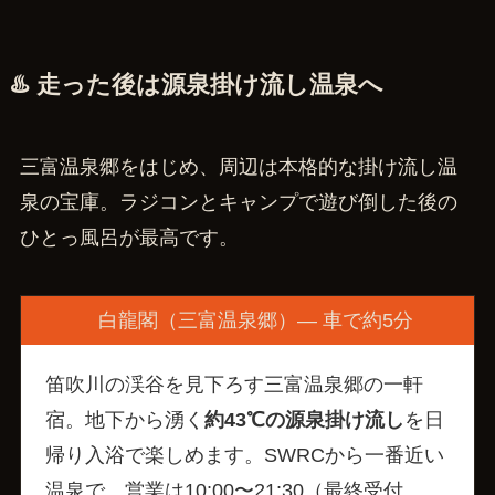
♨️ 走った後は源泉掛け流し温泉へ
三富温泉郷をはじめ、周辺は本格的な掛け流し温
泉の宝庫。ラジコンとキャンプで遊び倒した後の
ひとっ風呂が最高です。
白龍閣（三富温泉郷）— 車で約5分
笛吹川の渓谷を見下ろす三富温泉郷の一軒
宿。地下から湧く
約43℃の源泉掛け流し
を日
帰り入浴で楽しめます。SWRCから一番近い
温泉で、営業は10:00〜21:30（最終受付