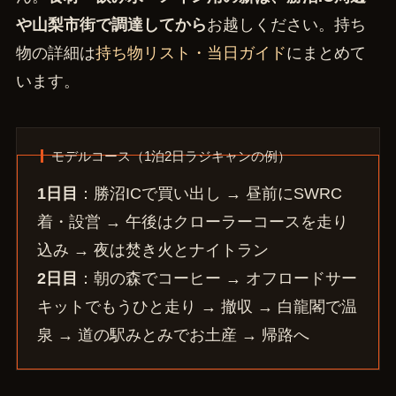
や山梨市街で調達してから
お越しください。持ち
物の詳細は
持ち物リスト・当日ガイド
にまとめて
います。
モデルコース（1泊2日ラジキャンの例）
1日目
：勝沼ICで買い出し → 昼前にSWRC
着・設営 → 午後はクローラーコースを走り
込み → 夜は焚き火とナイトラン
2日目
：朝の森でコーヒー → オフロードサー
キットでもうひと走り → 撤収 → 白龍閣で温
泉 → 道の駅みとみでお土産 → 帰路へ