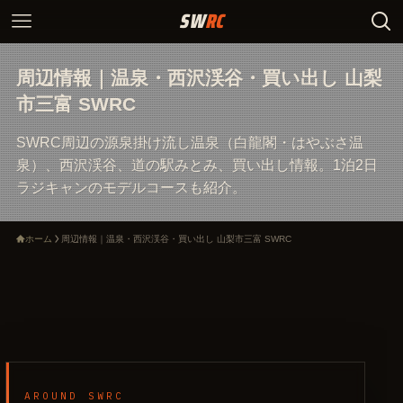
周辺情報｜温泉・西沢渓谷・買い出し 山梨
市三富 SWRC
SWRC周辺の源泉掛け流し温泉（白龍閣・はやぶさ温
泉）、西沢渓谷、道の駅みとみ、買い出し情報。1泊2日
ラジキャンのモデルコースも紹介。
ホーム
周辺情報｜温泉・西沢渓谷・買い出し 山梨市三富 SWRC
AROUND SWRC