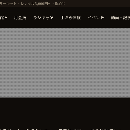
サーキット・レンタル3,000円〜・都心120分（旧瀬音村こもれびの森キャンプ場
泊）
月会員
ラジキャン
手ぶら体験
イベント
動画・記